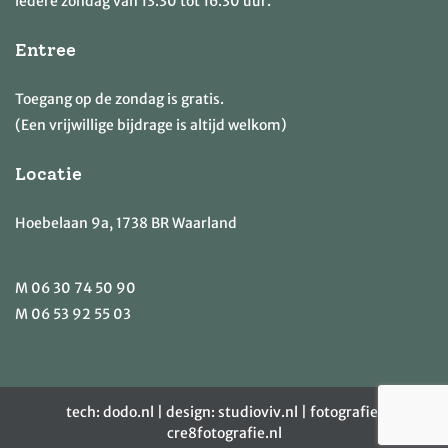
iedere zondag van 13.30 tot 16.30 uur.
Entree
Toegang op de zondag is gratis.
(Een vrijwillige bijdrage is altijd welkom)
Locatie
Hoebelaan 9a, 1738 BR Waarland
M
06 30 74 50 90
M
06 53 92 55 03
tech:
dodo.nl
|
design:
studioviv.nl
|
fotografie:
cre8fotografie.nl