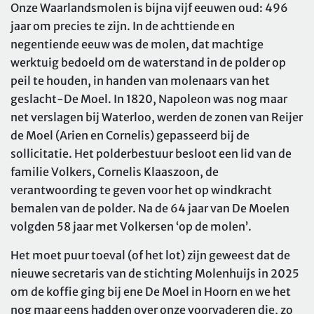
Onze Waarlandsmolen is bijna vijf eeuwen oud: 496
jaar om precies te zijn. In de achttiende en
negentiende eeuw was de molen, dat machtige
werktuig bedoeld om de waterstand in de polder op
peil te houden, in handen van molenaars van het
geslacht-De Moel. In 1820, Napoleon was nog maar
net verslagen bij Waterloo, werden de zonen van Reijer
de Moel (Arien en Cornelis) gepasseerd bij de
sollicitatie. Het polderbestuur besloot een lid van de
familie Volkers, Cornelis Klaaszoon, de
verantwoording te geven voor het op windkracht
bemalen van de polder. Na de 64 jaar van De Moelen
volgden 58 jaar met Volkersen ‘op de molen’.
Het moet puur toeval (of het lot) zijn geweest dat de
nieuwe secretaris van de stichting Molenhuijs in 2025
om de koffie ging bij ene De Moel in Hoorn en we het
nog maar eens hadden over onze voorvaderen die, zo